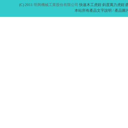
(C) 2011
明興機械工業股份有限公司
快速木工虎鉗 斜度萬力虎鉗 鑽床
本站所有產品文字說明 / 產品