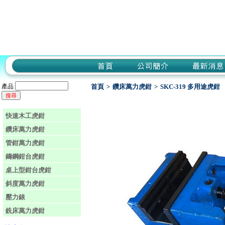
產品
首頁
>
鑽床萬力虎鉗
>
SKC-319 多用途虎鉗
快速木工虎鉗
鑽床萬力虎鉗
管鉗萬力虎鉗
鑄鋼鉗台虎鉗
桌上型鉗台虎鉗
斜度萬力虎鉗
壓力錶
銑床萬力虎鉗