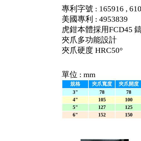
專利字號 : 165916 ,
美國專利 : 4953839
虎鉗本體採用FCD45 
夾爪多功能設計
夾爪硬度 HRC50°
單位 : mm
規格
夾爪寬度
夾爪開度
3
"
78
78
4
"
105
100
5
"
127
125
6
"
152
150