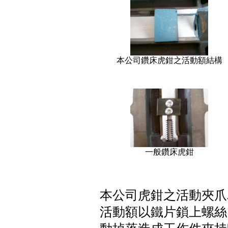
本公司鑽床虎鉗之活動額結構
一般鑽床虎鉗
本公司虎鉗之活動夾爪
活動額以鐵片鎖上螺絲