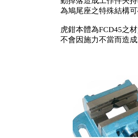
動掉落造成工作件夾持
為鳩尾座之特殊結構可
虎鉗本體為FCD45
不會因施力不當而造成