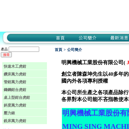
產品
首頁
>
公司簡介
明興機械工業股份有限公司(
快速木工虎鉗
創立者陳森坤先生以40多年
鑽床萬力虎鉗
國內外各項專利授權
管鉗萬力虎鉗
鑄鋼鉗台虎鉗
本公司所生產之各項產品除行
桌上型鉗台虎鉗
各界對本公司能不吝指教使本
斜度萬力虎鉗
明興機械工業股份有
壓力錶
銑床萬力虎鉗
MING SING MACHI